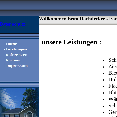
Willkommen beim Dachdecker - Fach
Datensch
utz
unsere Leistungen :
Sch
Zie
Ble
Hol
Fla
Bli
Wä
Sch
Ger